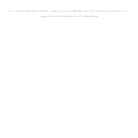
本サイトに含まれる情報及び写真などは著作権により保護されておりそれらを無断で複製・改編・等をする事は法律により堅く禁止されています。
Copyright Total Outdoor Professional Station TOPS. All Rights Reserved.