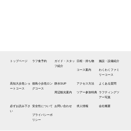
トップページ
ラフ食予約
ガイド・スタッ
日程・持ち物
施設・設備紹介
フ紹介
コース案内
わくわくファミ
リーコース
高知大歩危ショ
徳島小歩危ロン
静水SUP
アクセス方法
よくある質問
ートコース
グコース
周辺観光案内
ツアー参加特典
ラフティングツ
アー写真
必ずお読み下さ
安全性について
お問い合わせ
求人情報
会社概要
い
プライバシーポ
リシー